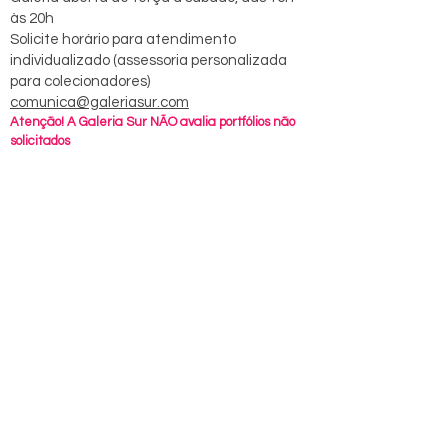
às 20h
Solicite horário para atendimento
individualizado (
assessoria personalizada
para colecionadores)
comunica@galeriasur.com
Atenção! A Galeria Sur NÃO avalia portfólios não
solicitados
Subscribe to 
our 
newsletter. 
Email
*