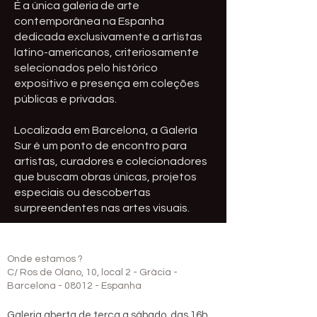
É a única galeria de arte
contemporânea na Espanha
dedicada exclusivamente a artistas
latino-americanos, criteriosamente
selecionados pelo histórico
expositivo e presença em coleções
públicas e privadas.
Localizada em Barcelona, ​​a Galería
Sur é um ponto de encontro para
artistas, curadores e colecionadores
que buscam obras únicas, projetos
especiais ou descobertas
surpreendentes nas artes visuais.
Onde estamos ?
C/ Ros de Olano, 10, local 2 -
Gràcia -
Barcelona - 08012 - Espanha
Galeria aberta de terça a sábado, das 16h