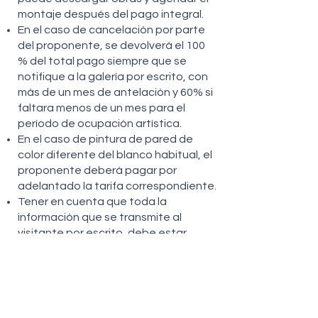
montaje después del pago integral.
En el caso de cancelación por parte
del proponente, se devolverá el 100
% del total pago siempre que se
notifique a la galería por escrito, con
más de un mes de antelación y 60% si
faltara menos de un mes para el
período de ocupación artística.
En el caso de pintura de pared de
color diferente del blanco habitual, el
proponente deberá pagar por
adelantado la tarifa correspondiente.
Tener en cuenta que toda la
información que se transmite al
visitante por escrito, debe estar
traducida y disponible en tres idiomas
– catalán, castellano e inglés,
incluyendo los textos de pared o
folletos de mano y etiquetas de
identificación de las obras.